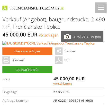
Verkauf (Angebot), baugrundstücke, 2 490
m
,
Trenčianske Teplice
2
45 000,00 EUR
vorschlagen
3 Fotos anzeigen
Interesse zufügen
Senden
Drucken
PDF
topovať inzerát
45 000,00
EUR
Preis
vorschlagen
Eingefügt
27.05.2026
Auftrags Nummer
AR-022S-1396378 (61603)