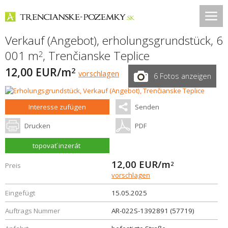
Verkauf (Angebot), erholungsgrundstück, 6
001 m
,
Trenčianske Teplice
2
12,00 EUR/m
2
vorschlagen
6 Fotos anzeigen
Interesse zufügen
Senden
Drucken
PDF
topovať inzerát
12,00
EUR/m
2
Preis
vorschlagen
Eingefügt
15.05.2025
Auftrags Nummer
AR-022S-1392891 (57719)