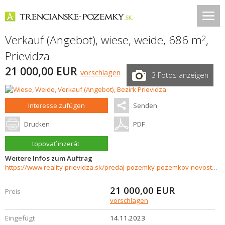
Verkauf (Angebot), wiese, weide, 686 m
,
2
Prievidza
21 000,00 EUR
vorschlagen
3 Fotos anzeigen
Interesse zufügen
Senden
Drucken
PDF
topovať inzerát
Weitere Infos zum Auftrag
https://www.reality-prievidza.sk/predaj-pozemky-pozemkov-novostavby/Pozemok--686-m2--na-predaj-Nova-Lehota-32261/?utm_source=areality&utm_medium=xml&utm_term=32261&utm_content=chalupa&utm_campaign=portaly
21 000,00
EUR
Preis
vorschlagen
Eingefügt
14.11.2023