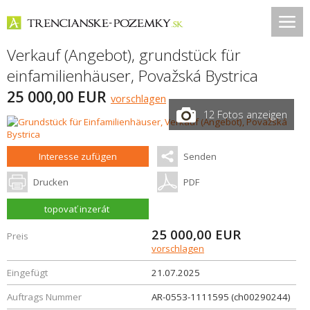
Verkauf (Angebot), grundstück für
einfamilienhäuser,
Považská Bystrica
25 000,00 EUR
vorschlagen
12 Fotos anzeigen
Interesse zufügen
Senden
Drucken
PDF
topovať inzerát
25 000,00
EUR
Preis
vorschlagen
Eingefügt
21.07.2025
Auftrags Nummer
AR-0553-1111595 (ch00290244)