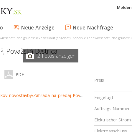
Melden 
fo
Neue Anzeige
Neue Nachfrage
>
wirtschaftliche grundstücke verkauf (angebot) Trenčín
Landwirtschaftliche grundstü
m
,
Považská Bystrica
2
2 Fotos anzeigen
PDF
Preis
https://www.reality-povazska.sk/predaj-pozemky-pozemkov-novostavby/Zahrada-na-predaj-Povazska-Bystrica-35472/?utm_source=areality&utm_medium=xml&utm_term=35472&utm_content=chalupa&utm_campaign=portaly
Eingefügt
Auftrags Nummer
Elektrischer Strom
Elektroanschluss