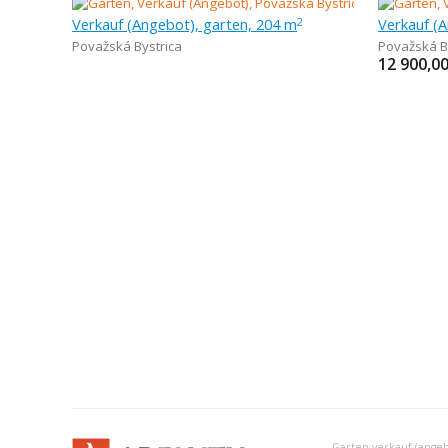
Verkauf (Angebot), garten, 204 m
Verkauf (
2
Považská Bystrica
Považská B
12 900,0
Garten verkauf (angeb