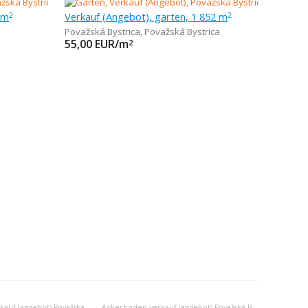
 m
Verkauf (Angebot), garten, 1 852 m
2
2
Považská Bystrica
,
Považská Bystrica
55,00
EUR/m
2
Wiese, weide verkauf (angebot) Považská Bystrica
Ackerboden verkauf (angebot) Považská Bystrica