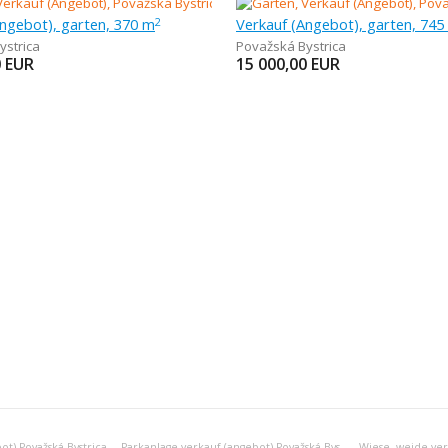
Angebot), garten, 370 m
Verkauf (Angebot), garten, 745
2
ystrica
Považská Bystrica
0
EUR
15 000,00
EUR
ot) Považská Bystrica
Parkanlage verkauf (angebot) Považská Bystrica