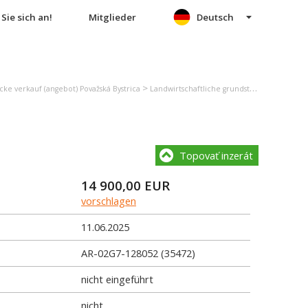
Sie sich an!
Mitglieder
Deutsch
>
cke verkauf (angebot) Považská Bystrica
Landwirtschaftliche grundstücke verkauf (angebot) Považská Bystrica
Topovať inzerát
14 900,00
EUR
vorschlagen
11.06.2025
AR-02G7-128052 (35472)
nicht eingeführt
nicht