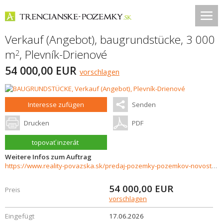
Verkauf (Angebot), baugrundstücke, 3 000
m
,
Plevník-Drienové
2
54 000,00 EUR
vorschlagen
Interesse zufügen
Senden
Drucken
PDF
topovať inzerát
Weitere Infos zum Auftrag
https://www.reality-povazska.sk/predaj-pozemky-pozemkov-novostavby/Predaj-investicneho-pozemku-v-extravilane-obce-PlevnikDrienove---3-000-m2-37734/?utm_source=areality&utm_medium=xml&utm_term=37734&utm_content=chalupa&utm_campaign=portaly
54 000,00
EUR
Preis
vorschlagen
Eingefügt
17.06.2026