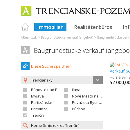
Immobilien
Realitätenbüros
In
>
>
AReality.sk
Baugrundstücke verkauf (angebot)
Baugrundstücke verka
Baugrundstücke verkauf (angebot
Diese Suche speichern
Horné Srni
Trenčiansky
52 000,0
Bánovce nad Bebravou
Ilava
Myjava
Nové Mesto nad Váhom
Partizánske
Považská Bystrica
Prievidza
Púchov
Trenčín