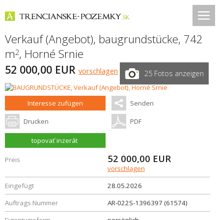
Verkauf (Angebot), baugrundstücke, 742
m
,
Horné Srnie
2
52 000,00 EUR
vorschlagen
25 Fotos anzeigen
Interesse zufügen
Senden
Drucken
PDF
topovať inzerát
52 000,00
EUR
Preis
vorschlagen
Eingefügt
28.05.2026
Auftrags Nummer
AR-022S-1396397 (61574)