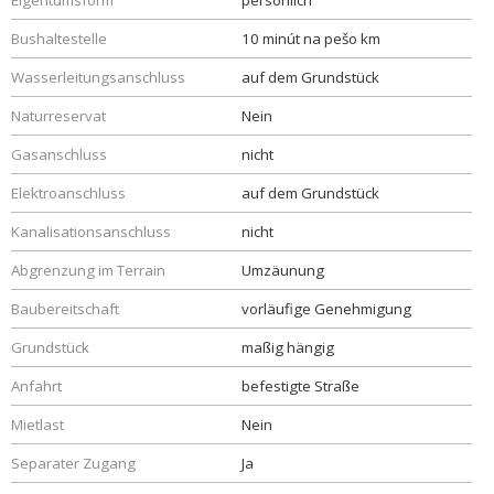
Eigentumsform
persönlich
Bushaltestelle
10 minút na pešo km
Wasserleitungsanschluss
auf dem Grundstück
Naturreservat
Nein
Gasanschluss
nicht
Elektroanschluss
auf dem Grundstück
Kanalisationsanschluss
nicht
Abgrenzung im Terrain
Umzäunung
Baubereitschaft
vorläufige Genehmigung
Grundstück
maßig hängig
Anfahrt
befestigte Straße
Mietlast
Nein
Separater Zugang
Ja