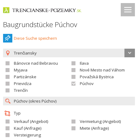
Baugrundstücke Púchov
Diese Suche speichern
Trenčiansky
Bánovce nad Bebravou
Ilava
Myjava
Nové Mesto nad Váhom
Partizánske
Považská Bystrica
Prievidza
Púchov
Trenčín
Typ
Verkauf (Angebot)
Vermietung (Angebot)
Kauf (Anfrage)
Miete (Anfrage)
Versteigerung