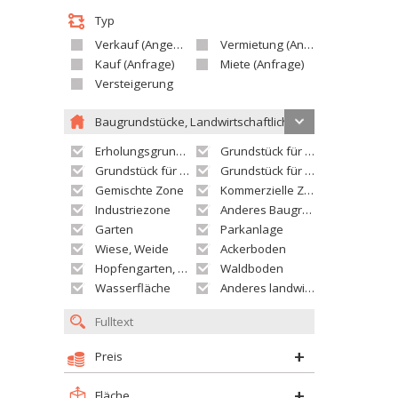
Typ
Verkauf (Angebot)
Vermietung (Angebot)
Kauf (Anfrage)
Miete (Anfrage)
Versteigerung
Baugrundstücke, Landwirtschaftliche grundstücke
Erholungsgrundstück
Grundstück für Einfamilienhäuser
Grundstück für Wohnhäuser
Grundstück für Versorgungseinrichtungen
Gemischte Zone
Kommerzielle Zone
Industriezone
Anderes Baugrundstück
Garten
Parkanlage
Wiese, Weide
Ackerboden
Hopfengarten, Weingarten
Waldboden
Wasserfläche
Anderes landwirtschaftliches Grundstück
Preis
Fläche