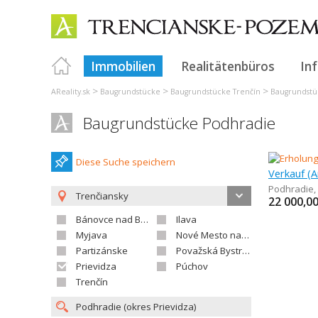
Immobilien
Realitätenbüros
In
>
>
>
AReality.sk
Baugrundstücke
Baugrundstücke Trenčín
Baugrundstü
Baugrundstücke Podhradie
Diese Suche speichern
Podhradie
,
Trenčiansky
22 000,0
Bánovce nad Bebravou
Ilava
Myjava
Nové Mesto nad Váhom
Partizánske
Považská Bystrica
Prievidza
Púchov
Trenčín