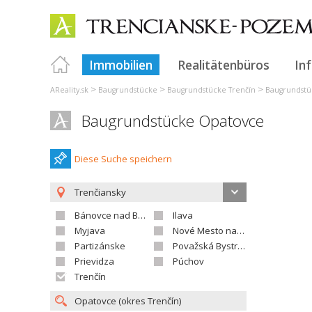
Immobilien
Realitätenbüros
In
>
>
>
AReality.sk
Baugrundstücke
Baugrundstücke Trenčín
Baugrundstü
Baugrundstücke Opatovce
Diese Suche speichern
Trenčiansky
Bánovce nad Bebravou
Ilava
Myjava
Nové Mesto nad Váhom
Partizánske
Považská Bystrica
Prievidza
Púchov
Trenčín