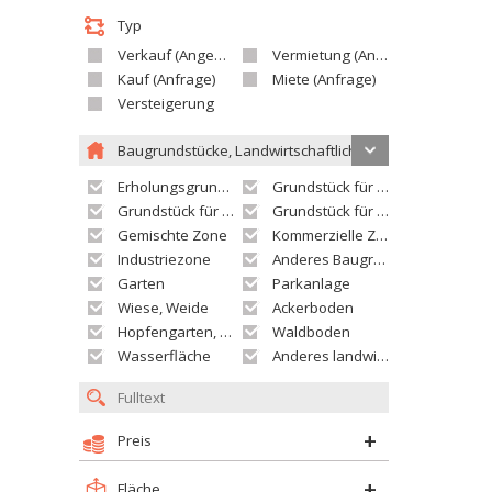
Typ
Verkauf (Angebot)
Vermietung (Angebot)
Kauf (Anfrage)
Miete (Anfrage)
Versteigerung
Baugrundstücke, Landwirtschaftliche grundstücke
Erholungsgrundstück
Grundstück für Einfamilienhäuser
Grundstück für Wohnhäuser
Grundstück für Versorgungseinrichtungen
Gemischte Zone
Kommerzielle Zone
Industriezone
Anderes Baugrundstück
Garten
Parkanlage
Wiese, Weide
Ackerboden
Hopfengarten, Weingarten
Waldboden
Wasserfläche
Anderes landwirtschaftliches Grundstück
Preis
Fläche