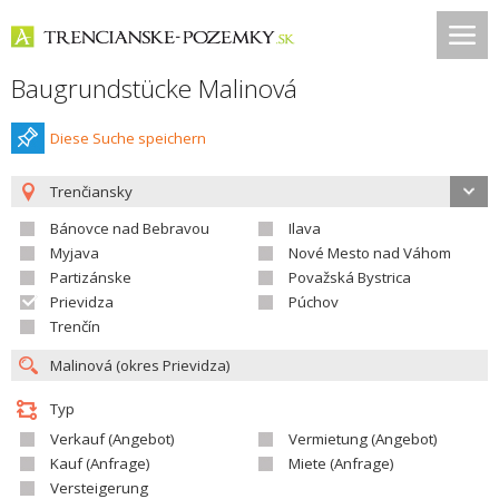
Baugrundstücke Malinová
Diese Suche speichern
Trenčiansky
Bánovce nad Bebravou
Ilava
Myjava
Nové Mesto nad Váhom
Partizánske
Považská Bystrica
Prievidza
Púchov
Trenčín
Typ
Verkauf (Angebot)
Vermietung (Angebot)
Kauf (Anfrage)
Miete (Anfrage)
Versteigerung