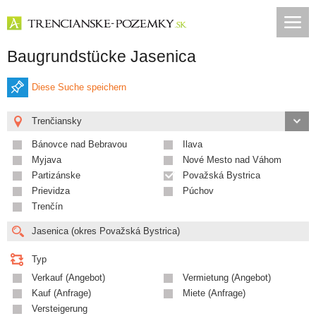
Baugrundstücke Jasenica
Diese Suche speichern
Trenčiansky
Bánovce nad Bebravou
Ilava
Myjava
Nové Mesto nad Váhom
Partizánske
Považská Bystrica
Prievidza
Púchov
Trenčín
Typ
Verkauf (Angebot)
Vermietung (Angebot)
Kauf (Anfrage)
Miete (Anfrage)
Versteigerung