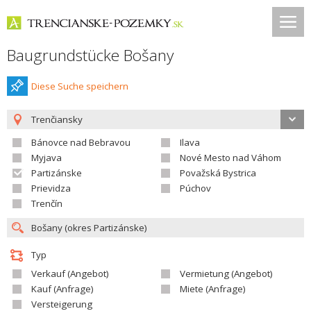
Baugrundstücke Bošany
Diese Suche speichern
Trenčiansky
Bánovce nad Bebravou
Ilava
Myjava
Nové Mesto nad Váhom
Partizánske
Považská Bystrica
Prievidza
Púchov
Trenčín
Typ
Verkauf (Angebot)
Vermietung (Angebot)
Kauf (Anfrage)
Miete (Anfrage)
Versteigerung