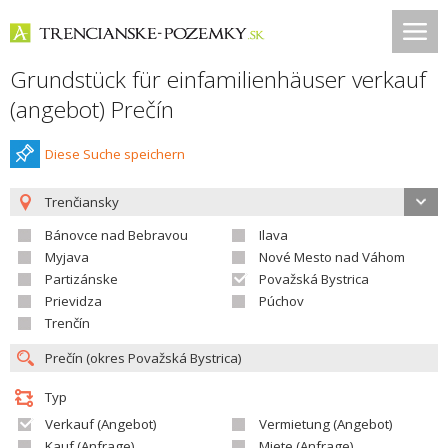
Grundstück für einfamilienhäuser verkauf
(angebot) Prečín
Diese Suche speichern
Trenčiansky
Bánovce nad Bebravou
Ilava
Myjava
Nové Mesto nad Váhom
Partizánske
Považská Bystrica
Prievidza
Púchov
Trenčín
Typ
Verkauf (Angebot)
Vermietung (Angebot)
Kauf (Anfrage)
Miete (Anfrage)