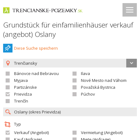
Grundstück für einfamilienhäuser verkauf
(angebot) Oslany
Diese Suche speichern
Trenčiansky
Bánovce nad Bebravou
Ilava
Myjava
Nové Mesto nad Váhom
Partizánske
Považská Bystrica
Prievidza
Púchov
Trenčín
Typ
Verkauf (Angebot)
Vermietung (Angebot)
Kauf (Anfrage)
Miete (Anfrage)