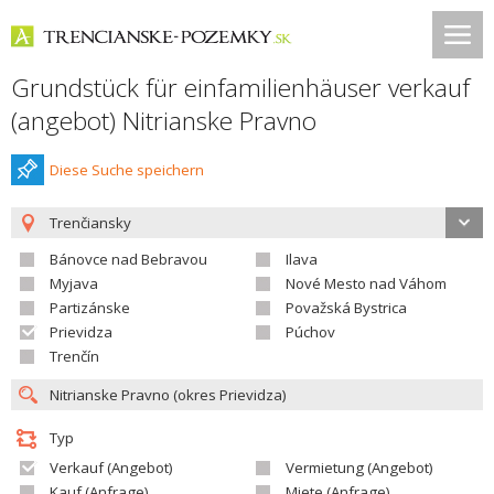
Grundstück für einfamilienhäuser verkauf
(angebot) Nitrianske Pravno
Diese Suche speichern
Trenčiansky
Bánovce nad Bebravou
Ilava
Myjava
Nové Mesto nad Váhom
Partizánske
Považská Bystrica
Prievidza
Púchov
Trenčín
Typ
Verkauf (Angebot)
Vermietung (Angebot)
Kauf (Anfrage)
Miete (Anfrage)