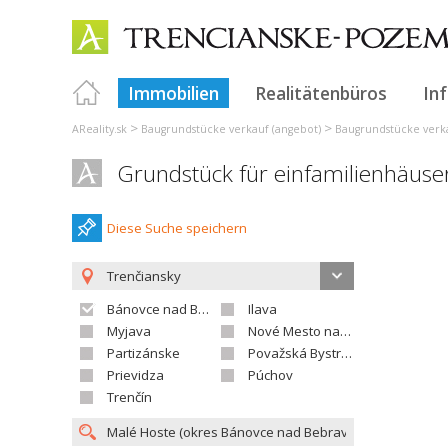
Immobilien
Realitätenbüros
In
>
>
AReality.sk
Baugrundstücke verkauf (angebot)
Baugrundstücke verka
Grundstück für einfamilienhäuse
Diese Suche speichern
Trenčiansky
Bánovce nad Bebravou
Ilava
Myjava
Nové Mesto nad Váhom
Partizánske
Považská Bystrica
Prievidza
Púchov
Trenčín