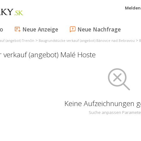
Melden 
fo
Neue Anzeige
Neue Nachfrage
>
>
uf (angebot) Trenčín
Baugrundstücke verkauf (angebot) Bánovce nad Bebravou
B
r verkauf (angebot) Malé Hoste
Keine Aufzeichnungen 
Suche anpassen Paramete