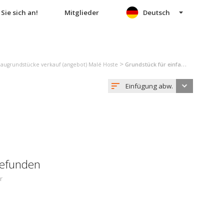
Sie sich an!
Mitglieder
Deutsch
>
augrundstücke verkauf (angebot) Malé Hoste
Grundstück für einfamilienhäuser verkauf (angebot) Malé Hoste
Einfügung abw.
gefunden
r