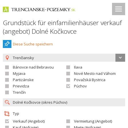
Grundstück für einfamilienhäuser verkauf
(angebot) Dolné Kočkovce
Diese Suche speichern
Trenčiansky
Bánovce nad Bebravou
Ilava
Myjava
Nové Mesto nad Váhom
Partizánske
Považská Bystrica
Prievidza
Púchov
Trenčín
Typ
Verkauf (Angebot)
Vermietung (Angebot)
Kauf (Anfrage)
Miete (Anfrage)