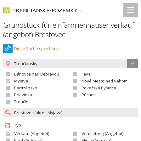
Grundstück für einfamilienhäuser verkauf
(angebot) Brestovec
Diese Suche speichern
Trenčiansky
Bánovce nad Bebravou
Ilava
Myjava
Nové Mesto nad Váhom
Partizánske
Považská Bystrica
Prievidza
Púchov
Trenčín
Typ
Verkauf (Angebot)
Vermietung (Angebot)
Kauf (Anfrage)
Miete (Anfrage)