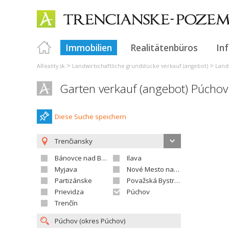
Immobilien
Realitätenbüros
In
>
>
AReality.sk
Landwirtschaftliche grundstücke verkauf (angebot)
Land
Garten verkauf (angebot) Púchov
Diese Suche speichern
Trenčiansky
Bánovce nad Bebravou
Ilava
Myjava
Nové Mesto nad Váhom
Partizánske
Považská Bystrica
Prievidza
Púchov
Trenčín