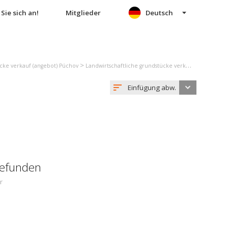
Sie sich an!
Mitglieder
Deutsch
>
ücke verkauf (angebot) Púchov
Landwirtschaftliche grundstücke verkauf (angebot) Púchov
Einfügung abw.
gefunden
r