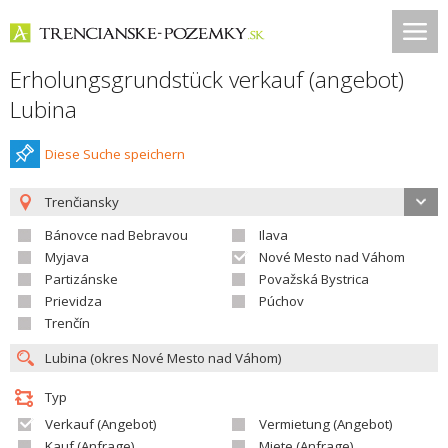
Erholungsgrundstück verkauf (angebot)
Lubina
Diese Suche speichern
Trenčiansky
Bánovce nad Bebravou
Ilava
Myjava
Nové Mesto nad Váhom
Partizánske
Považská Bystrica
Prievidza
Púchov
Trenčín
Typ
Verkauf (Angebot)
Vermietung (Angebot)
Kauf (Anfrage)
Miete (Anfrage)