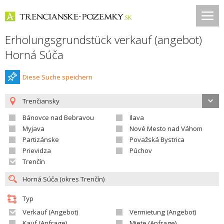
Erholungsgrundstück verkauf (angebot)
Horná Súča
Diese Suche speichern
Trenčiansky
Bánovce nad Bebravou
Ilava
Myjava
Nové Mesto nad Váhom
Partizánske
Považská Bystrica
Prievidza
Púchov
Trenčín
Typ
Verkauf (Angebot)
Vermietung (Angebot)
Kauf (Anfrage)
Miete (Anfrage)