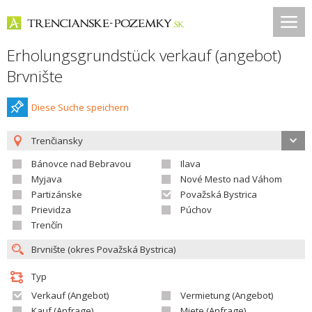
Erholungsgrundstück verkauf (angebot)
Brvnište
Diese Suche speichern
Trenčiansky
Bánovce nad Bebravou
Ilava
Myjava
Nové Mesto nad Váhom
Partizánske
Považská Bystrica
Prievidza
Púchov
Trenčín
Typ
Verkauf (Angebot)
Vermietung (Angebot)
Kauf (Anfrage)
Miete (Anfrage)