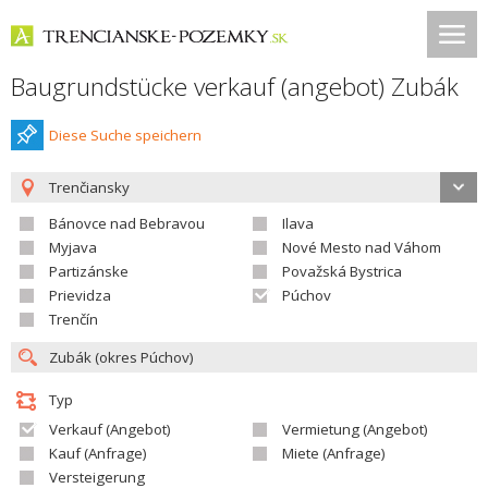
Baugrundstücke verkauf (angebot) Zubák
Diese Suche speichern
Trenčiansky
Bánovce nad Bebravou
Ilava
Myjava
Nové Mesto nad Váhom
Partizánske
Považská Bystrica
Prievidza
Púchov
Trenčín
Typ
Verkauf (Angebot)
Vermietung (Angebot)
Kauf (Anfrage)
Miete (Anfrage)
Versteigerung