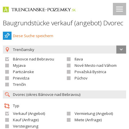
Baugrundstücke verkauf (angebot) Dvorec
Diese Suche speichern
Trenčiansky
Bánovce nad Bebravou
Ilava
Myjava
Nové Mesto nad Váhom
Partizánske
Považská Bystrica
Prievidza
Púchov
Trenčín
Typ
Verkauf (Angebot)
Vermietung (Angebot)
Kauf (Anfrage)
Miete (Anfrage)
Versteigerung