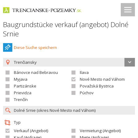
Baugrundstücke verkauf (angebot) Dolné
Srnie
Diese Suche speichern
Trenčiansky
Bánovce nad Bebravou
Ilava
Myjava
Nové Mesto nad Váhom
Partizánske
Považská Bystrica
Prievidza
Púchov
Trenčín
Typ
Verkauf (Angebot)
Vermietung (Angebot)
Kauf (Anfrage)
Miete (Anfrage)