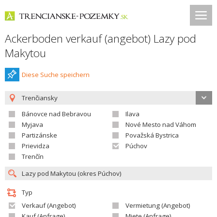
Ackerboden verkauf (angebot) Lazy pod
Makytou
Diese Suche speichern
Trenčiansky
Bánovce nad Bebravou
Ilava
Myjava
Nové Mesto nad Váhom
Partizánske
Považská Bystrica
Prievidza
Púchov
Trenčín
Typ
Verkauf (Angebot)
Vermietung (Angebot)
Kauf (Anfrage)
Miete (Anfrage)